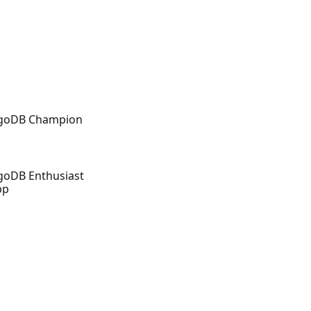
ngoDB Champion
goDB Enthusiast
pp