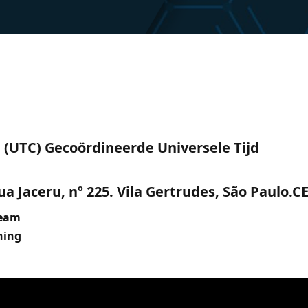
m. (UTC) Gecoördineerde Universele Tijd
a Jaceru, nº 225. Vila Gertrudes, São Paulo.C
ream
ning