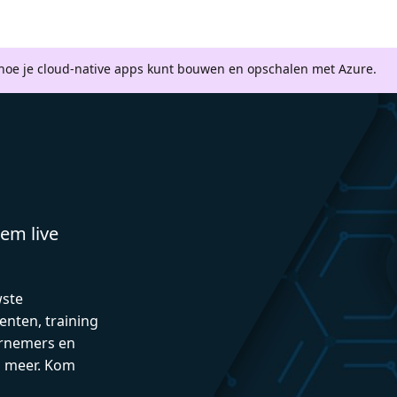
 hoe je cloud-native apps kunt bouwen en opschalen met Azure.
em live
wste
enten, training
rnemers en
n meer. Kom