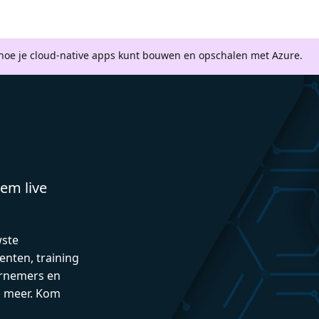
 hoe je cloud-native apps kunt bouwen en opschalen met Azure.
em live
wste
enten, training
rnemers en
n meer. Kom