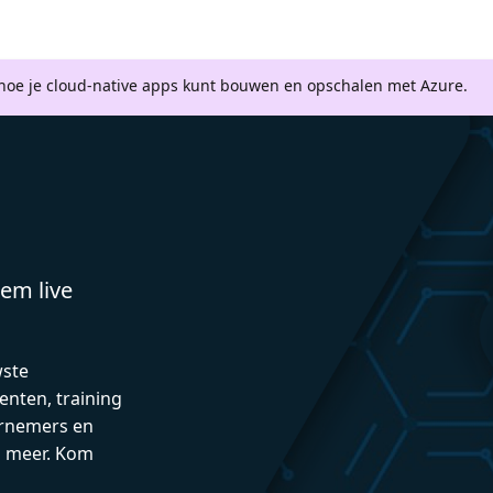
 hoe je cloud-native apps kunt bouwen en opschalen met Azure.
em live
wste
enten, training
rnemers en
n meer. Kom