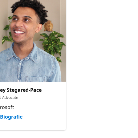
ey Stegared-Pace
d Advocate
rosoft
Biografie