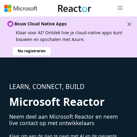
Globale na
Bouw Cloud Native Apps
Klaar voor AI? Ontdek hoe je cloud-native apps kunt
bouwen en opschalen met Azure.
Nu registreren
LEARN, CONNECT, BUILD
Microsoft Reactor
Neem deel aan Microsoft Reactor en neem
live contact op met ontwikkelaars
Klaar om aan de slag te gaan met AI en de nieuwste