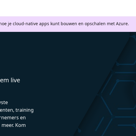
 hoe je cloud-native apps kunt bouwen en opschalen met Azure.
em live
wste
enten, training
rnemers en
n meer. Kom