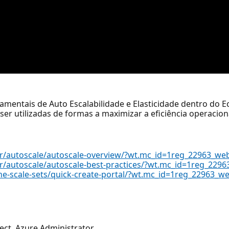
amentais de Auto Escalabilidade e Elasticidade dentro do 
r utilizadas de formas a maximizar a eficiência operacion
or/autoscale/autoscale-overview/?wt.mc_id=1reg_22963_we
or/autoscale/autoscale-best-practices/?wt.mc_id=1reg_229
ine-scale-sets/quick-create-portal/?wt.mc_id=1reg_22963_
ect, Azure Administrator