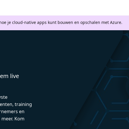
 hoe je cloud-native apps kunt bouwen en opschalen met Azure.
em live
wste
enten, training
rnemers en
n meer. Kom