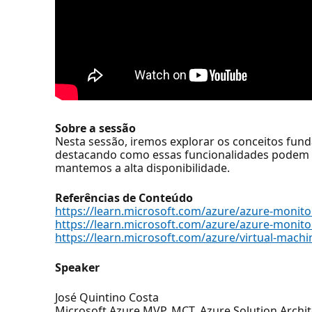
Sobre a sessão
Nesta sessão, iremos explorar os conceitos fund
destacando como essas funcionalidades podem se
mantemos a alta disponibilidade.
Referências de Conteúdo
https://learn.microsoft.com/azure/azure-monit
https://learn.microsoft.com/azure/azure-monit
https://learn.microsoft.com/azure/virtual-mach
Speaker
José Quintino Costa
Microsoft Azure MVP, MCT, Azure Solution Archit