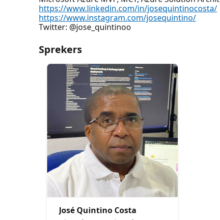
https://www.linkedin.com/in/josequintinocosta/
https://www.instagram.com/josequintino/
Twitter: @jose_quintinoo
Sprekers
José Quintino Costa