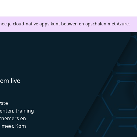
 hoe je cloud-native apps kunt bouwen en opschalen met Azure.
em live
wste
enten, training
rnemers en
n meer. Kom