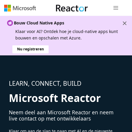
Globale na
Bouw Cloud Native Apps
Klaar voor AI? Ontdek hoe je cloud-native apps kunt
bouwen en opschalen met Azure.
Nu registreren
LEARN, CONNECT, BUILD
Microsoft Reactor
Neem deel aan Microsoft Reactor en neem
live contact op met ontwikkelaars
Klaar om aan de slag te gaan met AI en de nieuwste