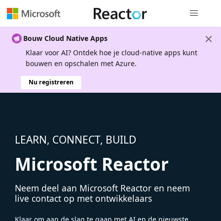
Globale na
Bouw Cloud Native Apps
Klaar voor AI? Ontdek hoe je cloud-native apps kunt
bouwen en opschalen met Azure.
Nu registreren
LEARN, CONNECT, BUILD
Microsoft Reactor
Neem deel aan Microsoft Reactor en neem
live contact op met ontwikkelaars
Klaar om aan de slag te gaan met AI en de nieuwste