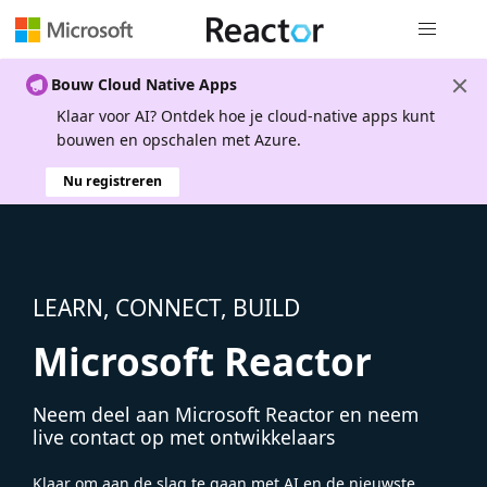
Globale na
Bouw Cloud Native Apps
Klaar voor AI? Ontdek hoe je cloud-native apps kunt
bouwen en opschalen met Azure.
Nu registreren
LEARN, CONNECT, BUILD
Microsoft Reactor
Neem deel aan Microsoft Reactor en neem
live contact op met ontwikkelaars
Klaar om aan de slag te gaan met AI en de nieuwste