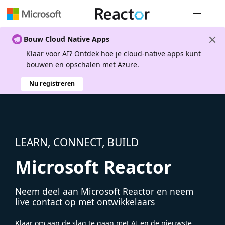
Globale na
Bouw Cloud Native Apps
Klaar voor AI? Ontdek hoe je cloud-native apps kunt
bouwen en opschalen met Azure.
Nu registreren
LEARN, CONNECT, BUILD
Microsoft Reactor
Neem deel aan Microsoft Reactor en neem
live contact op met ontwikkelaars
Klaar om aan de slag te gaan met AI en de nieuwste