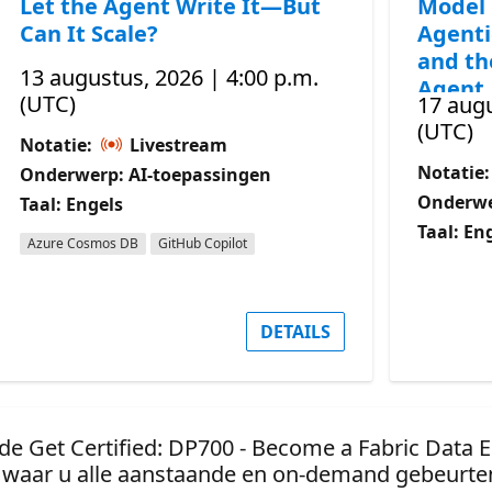
Let the Agent Write It—But
Model 
Can It Scale?
Agenti
and th
13 augustus, 2026 | 4:00 p.m.
Agent
(UTC)
17 augu
(UTC)
Notatie:
Livestream
Notatie
Onderwerp: AI-toepassingen
Onderwe
Taal: Engels
Taal: En
Azure Cosmos DB
GitHub Copilot
DETAILS
de Get Certified: DP700 - Become a Fabric Data E
waar u alle aanstaande en on-demand gebeurten