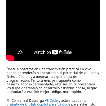
Únete a nosotros en una transmisión práctica en vivo
donde aprenderás a liberar todo el potencial de VS Code y
GitHub Copilot y a mejorar tu experiencia de
programación. Tanto si eres principiante como
desarrollador experimentado, esta sesión te presentará
los flujos de trabajo de desarrollo asistidos por IA, lo que
te ayudará a escribir mejor código, más rápido.
💡 ¡Comienza! Descarga
VS Code
y activa tu
cuenta
gratuita de GitHub Copilot para VS Code
para estar listo