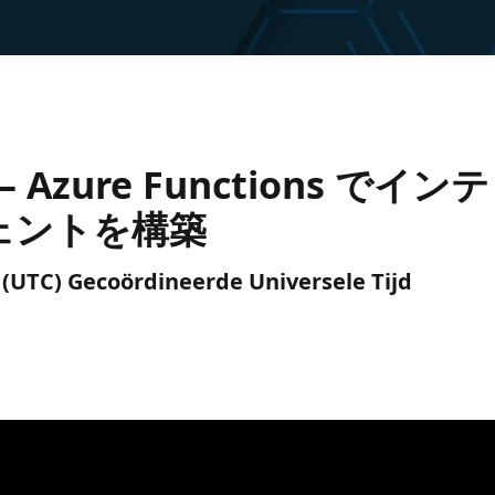
 Azure Functions で
ェントを構築
m. (UTC) Gecoördineerde Universele Tijd