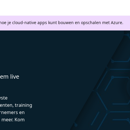
 hoe je cloud-native apps kunt bouwen en opschalen met Azure.
em live
wste
enten, training
rnemers en
n meer. Kom