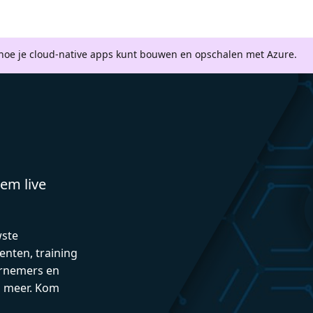
 hoe je cloud-native apps kunt bouwen en opschalen met Azure.
em live
wste
enten, training
rnemers en
n meer. Kom