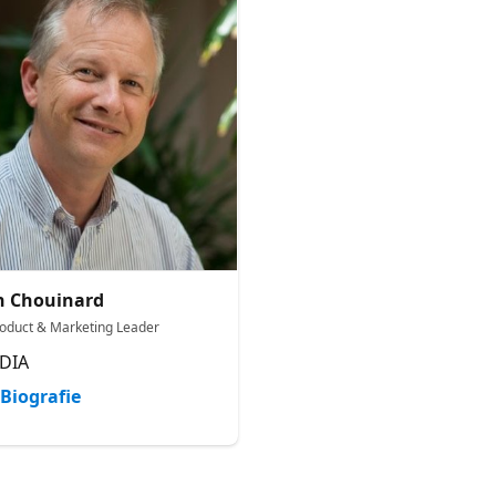
n Chouinard
roduct & Marketing Leader
DIA
Biografie