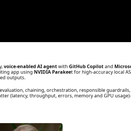
y,
voice‑enabled AI agent
with
GitHub Copilot
and
Micros
iting app using
NVIDIA Parakee
t for high‑accuracy local 
red outputs.
, evaluation, chaining, orchestration, responsible guardrai
ter (latency, throughput, errors, memory and GPU usage)