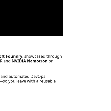
oft Foundry
, showcased through
ASR and
NVIDIA Nemotron
on
ls, and automated DevOps
—so you leave with a reusable