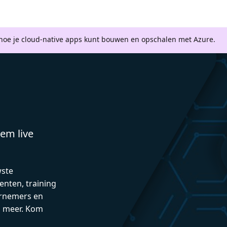
 hoe je cloud-native apps kunt bouwen en opschalen met Azure.
em live
wste
enten, training
rnemers en
n meer. Kom