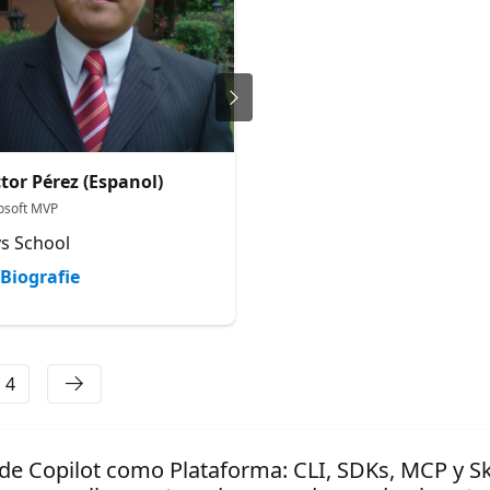
tor Pérez (Espanol)
Keyla Dolores Mendez
osoft MVP
Senior Data Architect
s School
Banco de Crédito BCP
Biografie
Biografie
4
de Copilot como Plataforma: CLI, SDKs, MCP y Ski