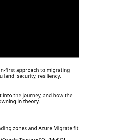
ion-first approach to migrating
nd: security, resiliency,
it into the journey, and how the
owning in theory.
anding zones and Azure Migrate fit
QL/Oracle/PostgreSQL/MySQL