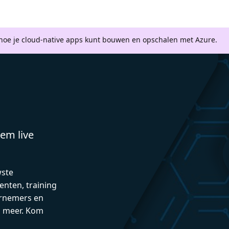
 hoe je cloud-native apps kunt bouwen en opschalen met Azure.
em live
wste
enten, training
rnemers en
n meer. Kom