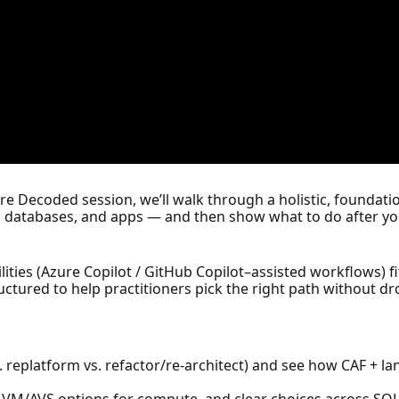
Azure Decoded session, we’ll walk through a holistic, foundat
tabases, and apps — and then show what to do after you la
lities (Azure Copilot / GitHub Copilot–assisted workflows) f
tured to help practitioners pick the right path without dr
. replatform vs. refactor/re-architect) and see how CAF + l
 VM/AVS options for compute, and clear choices across S