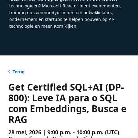
technologieën? Microsoft Reactor biedt evenementen,
training en communitybronnen om ontwikkelaars,
ondernemers en startups te helpen bouwen op AI-
technologie en meer. Kom kijken.
Terug
Get Certified SQL+AI (DP-
800): Leve IA para o SQL
com Embeddings, Busca e
RAG
28 mei, 2026 | 9:00 p.m. - 10:00 p.m. (UTC)