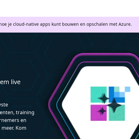
 hoe je cloud-native apps kunt bouwen en opschalen met Azure.
em live
wste
enten, training
rnemers en
n meer. Kom