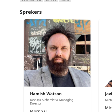
Sprekers
Hamish Watson
Jav
DevOps Alchemist & Managing
Micr
Director
Mic
Morph iT