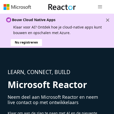
Globale na
Bouw Cloud Native Apps
Klaar voor AI? Ontdek hoe je cloud-native apps kunt
bouwen en opschalen met Azure.
Nu registreren
LEARN, CONNECT, BUILD
Microsoft Reactor
Neem deel aan Microsoft Reactor en neem
live contact op met ontwikkelaars
Klaar om aan de slag te gaan met AI en de nieuwste