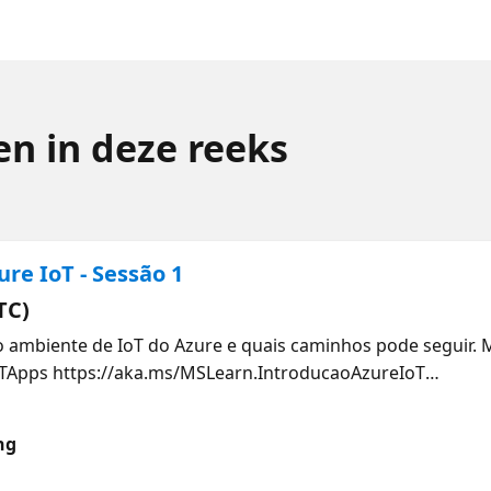
n in deze reeks
re IoT - Sessão 1
TC)
o ambiente de IoT do Azure e quais caminhos pode seguir. 
TApps https://aka.ms/MSLearn.IntroducaoAzureIoT
ucaoHubIoTAzure https://aka.ms/MSLearn.SolucaoAzureIoT
edadesHubIoT https://aka.ms/MSLearn.AmbienteAzureIoTE
ng
voIoTEdge Jorge Maia, é arquiteto e consultor de soluções 
 focado em projetos de Inovação e Internet das Coisas. M