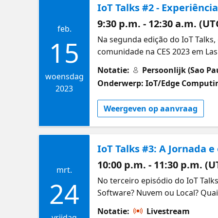
IoT Talks #2 - Experiênc
9:30 p.m. - 12:30 a.m. (UT
feb.
Na segunda edição do IoT Talks,
15
comunidade na CES 2023 em Las V
inteligência artificial, e outro
Notatie:
Persoonlijk (Sao Pa
com IoT, também teremos na paut
woensdag
Onderwerp: IoT/Edge Computi
de IoT. Speaker: Jorge Maia, é a
2023
1995, focado em projetos de In
Weergeven op aanvraag
em Gêmeos Digitais, foi também 
últimos anos, também foi recon
Em 2014 fundou a CrazyTechLabs
IoT Talks #3: A Jornada 
para a América do Norte e Europa
e canais de mídia, sempre que p
10:00 p.m. - 11:30 p.m. (U
mrt.
no @jorgemaia no Twitter, no @
No terceiro episódio do IoT Tal
24
bem como pelo site jorgemaia.c
Software? Nuvem ou Local? Quai
dentro do desenvolvimento da Io
Notatie:
Livestream
soma e acelera este processo. N
vrijdag