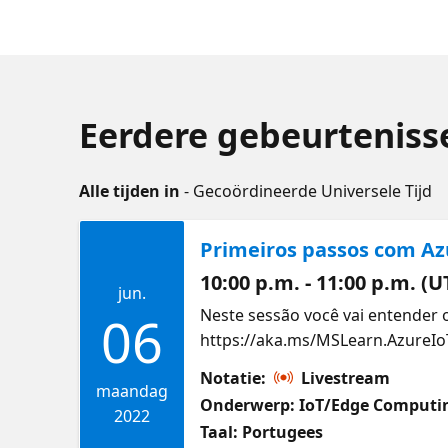
Eerdere gebeurtenisse
Alle tijden in
- Gecoördineerde Universele Tijd
Primeiros passos com Azu
10:00 p.m. - 11:00 p.m. (U
jun.
Neste sessão você vai entender 
06
https://aka.ms/MSLearn.AzureIo
https://aka.ms/MSLearn.Introd
Notatie:
Livestream
https://aka.ms/MSLearn.Propri
maandag
Onderwerp: IoT/Edge Computi
https://aka.ms/MSLearn.Dispositi
2022
Taal: Portugees
atuando no mercado desde 1995,