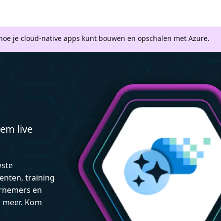
 hoe je cloud-native apps kunt bouwen en opschalen met Azure.
em live
wste
enten, training
rnemers en
n meer. Kom