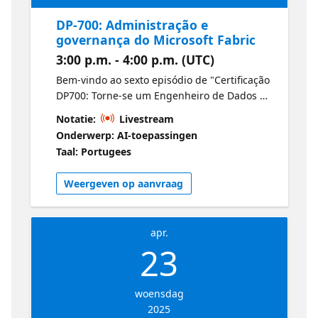
DP-700: Administração e
governança do Microsoft Fabric
3:00 p.m. - 4:00 p.m. (UTC)
Bem-vindo ao sexto episódio de "Certificação
DP700: Torne-se um Engenheiro de Dados do
Fabric". Entre em contato direto com a
Notatie:
Livestream
administração do Fabric, incluindo
Onderwerp: AI-toepassingen
gerenciamento de espaços de trabalho,
Taal: Portugees
permissões e políticas de governança. Esta
sessão também aborda ferramentas de
Weergeven op aanvraag
conformidade para ajudar você a atender
aos requisitos organizacionais e
regulatórios. Microsoft Certified: Fabric Data
apr.
Engineer Associate
23
woensdag
2025