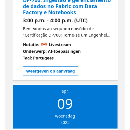
de dados no Fabric com Data
Factory e Notebooks
3:00 p.m. - 4:00 p.m. (UTC)
Bem-vindos ao segundo episódio de
"Certificação DP700: Torne-se um Engenheiro
de Dados do Fabric". Aprenda a ingerir
Notatie:
Livestream
dados de forma eficiente usando Dataflows
Onderwerp: AI-toepassingen
(Gen2) e orquestrar pipelines para
Taal: Portugees
automatizar seus fluxos de trabalho. Esta
sessão aborda movimentação de dados,
Weergeven op aanvraag
transformação e dicas práticas para criar
pipelines escaláveis ​​no Fabric. Microsoft
Certified: Fabric Data Engineer Associate
apr.
09
woensdag
2025