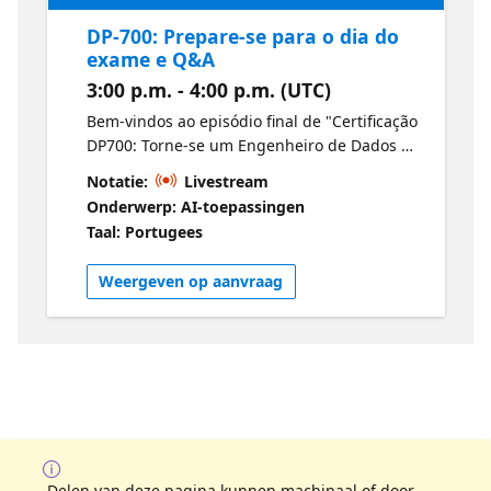
DP-700: Prepare-se para o dia do
exame e Q&A
3:00 p.m. - 4:00 p.m. (UTC)
Bem-vindos ao episódio final de "Certificação
DP700: Torne-se um Engenheiro de Dados do
Fabric". Faça suas perguntas finais aos
Notatie:
Livestream
nossos especialistas e aprenda dicas e
Onderwerp: AI-toepassingen
truques para o dia do exame. Microsoft
Taal: Portugees
Certified: Fabric Data Engineer Associate
Weergeven op aanvraag
Delen van deze pagina kunnen machinaal of door