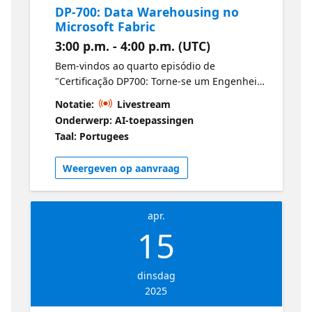
DP-700: Data Warehousing no
Microsoft Fabric
3:00 p.m. - 4:00 p.m. (UTC)
Bem-vindos ao quarto episódio de
"Certificação DP700: Torne-se um Engenheiro
de Dados do Fabric". Entenda o data
Notatie:
Livestream
warehousing no Fabric aprendendo como
Onderwerp: AI-toepassingen
carregar dados, executar consultas
Taal: Portugees
otimizadas, monitorar o desempenho e
proteger seu warehouse. Esta sessão se
Weergeven op aanvraag
concentra em técnicas práticas para
gerenciar dados em larga escala de forma
eficiente. Microsoft Certified: Fabric Data
apr.
Engineer Associate
15
dinsdag
2025