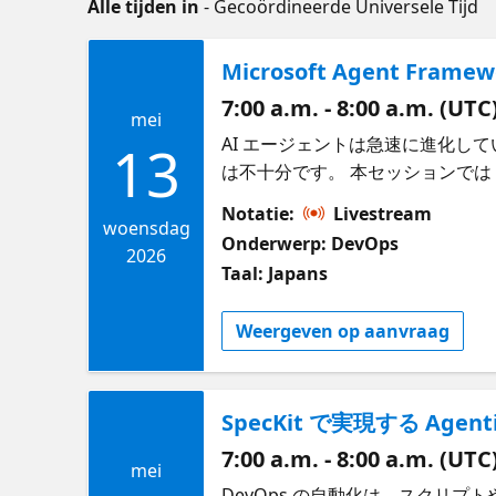
Alle tijden in
- Gecoördineerde Universele Tijd
Microsoft Agent F
7:00 a.m. - 8:00 a.m. (UTC
mei
AI エージェントは急速に進化
13
は不十分です。 本セッションでは Mi
的な AI エージェントをどのよう
Notatie:
Livestream
ションアーキテクチャにどのよう
woensdag
Onderwerp: DevOps
するための考え方を解説します。 学べる
2026
Taal: Japans
Framework の構成と活用方法
ジェント設計のベストプラクティス 使用技術 G
Weergeven op aanvraag
プライン 対象者 Agentic A
ョン対応のエージェントフレームワ
SpecKit で実現する Agent
7:00 a.m. - 8:00 a.m. (UTC
mei
DevOps の自動化は、スクリプトや静