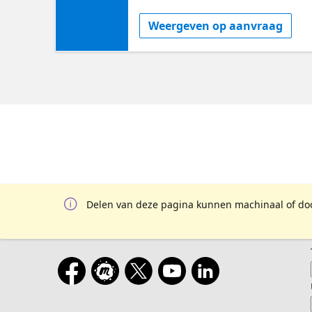
クフロー連携 GitHub MCP サー
Weergeven op aanvraag
ム プラットフォーム／ツール開発者
Delen van deze pagina kunnen machinaal of door