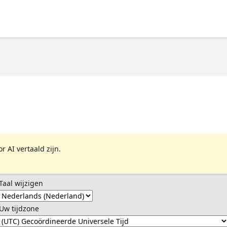
バー 対象者 GitHub Copilot を利用している開発者 DX 
 日常のコーディング体験を AI で拡張したい方
 AI vertaald zijn.
Taal wijzigen
Uw tijdzone