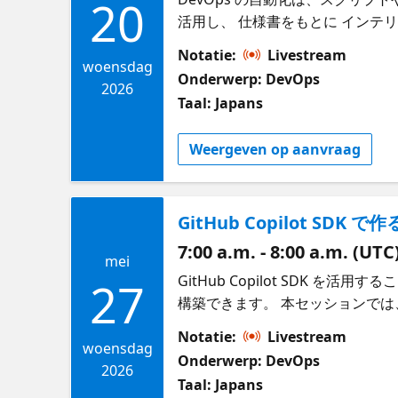
20
活用し、 仕様書をもとに インテリジ
論・適応・意思決定が可能なワーク
Notatie:
Livestream
る内容 モダンな DevOps シナリオ
woensdag
Onderwerp: DevOps
方法 GitHub Actions 
2026
Taal: Japans
用技術 SpecKit GitHub Acti
フォームエンジニア GitHub ベ
Weergeven op aanvraag
DevOps ワークフローに関心のあ
GitHub Copilot S
7:00 a.m. - 8:00 a.m. (UTC
mei
GitHub Copilot SDK を
27
構築できます。 本セッションでは
れた カスタム開発者体験を構築する
Notatie:
Livestream
きく超える活用方法を探ります。 学べる内
woensdag
Onderwerp: DevOps
ーションおよび開発者体験の設計 日
2026
Taal: Japans
構築 使用技術 GitHub Copilot SDK