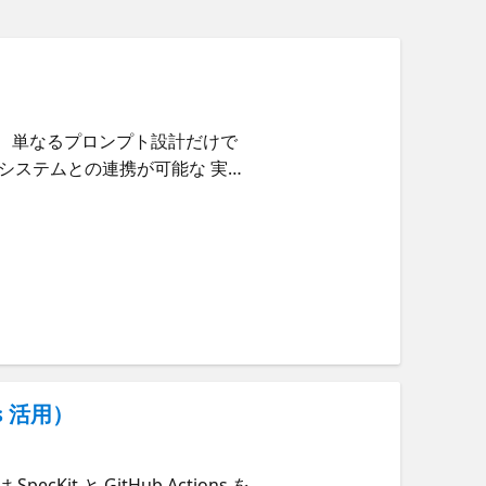
は、単なるプロンプト設計だけで
ン・実システムとの連携が可能な 実用
tic AI がモダンなアプリケー
ョン対応のエージェントへと移行
 Microsoft Agent
実用性と拡張性を備えた AI エー
ン GitHub ベースの CI/CD パイ
スを開発するエンジニア プロダクシ
プアップしたい方
ns 活用）
 と GitHub Actions を