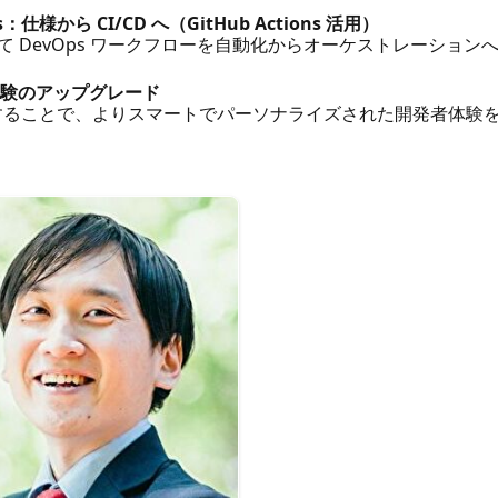
Ops：仕様から CI/CD へ（GitHub Actions 活用）
AI によって DevOps ワークフローを自動化からオーケストレー
る開発者体験のアップグレード
t を拡張することで、よりスマートでパーソナライズされた開発者体