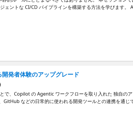
ェントな CI/CD パイプラインを構築する方法を学びます。 Ag
フローを実現し、 手作業を減らしながら、より迅速で効率的な D
における Agentic パターンの活用方法 SpecKit を用いて仕様
によるエージェント駆動型パイプラインの構築 インテリジェントな自動
ons Agentic AI パターン GitHub ベースの CI/CD パイプライ
ースの CI/CD を利用している開発者 仕様からデリバリーまでの自
る方
DK で作る開発者体験のアップグレード
)
活用することで、Copilot の Agentic ワークフローを取り入れた
、GitHub などの日常的に使われる開発ツールとの連携を通じ
方法を紹介します。 独自のコードや MCP サーバーによって拡張
容 GitHub Copilot SDK で実現できること Copilot
常の開発ワークフローへの AI の組み込み方 開発者の生産性を
 GitHub Copilot CLI GitHub Copilot Visual Studio