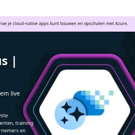
 hoe je cloud-native apps kunt bouwen en opschalen met Azure.
s |
em live
wste
enten, training
rnemers en