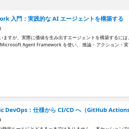
ramework 入門：実践的な AI エージェントを構築する
)
していますが、実際に価値を生み出すエージェントを構築するに
crosoft Agent Framework を使い、 推論・アクショ
に設計・構築するかを、ハンズオン形式で紹介します。 また、Agen
に組み込まれるのか、 さらに検証・実験段階から プロダクシ
内容 Agentic AI およびインテリジェントエージェントの基本概念
 ツール、API、ワークフローと連携するエージェントの構築方法 
itHub Copilot GitHub Actions Agentic AI パター
I をこれから学び始める開発者 AI 搭載アプリケーションやサービ
ークを検討するアーキテクト AI デモから実運用へとステッ
ic DevOps：仕様から CI/CD へ（GitHub Actio
)
的ルールにとどまるべきではありません。 本セッションでは SpecKit