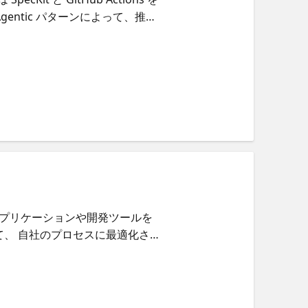
entic パターンによって、推
evOps を実現します。 学べ
を CI/CD ワークフローへ変換する
化による品質とスピードの向上 使
ン 対象者 DevOps エンジニア、プラット
動化を目指すチーム AI 駆動の
 独自のアプリケーションや開発ツールを
て、 自社のプロセスに最適化さ
し、Copilot の標準機能を大
 SDK を活用したカスタムアプリケ
実質的に向上させる AI 機能の
 Code 大規模言語モデル（LLMs） 開発ワー