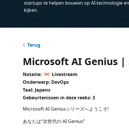
startups te helpen bouwen op AI-technologie e
kijken.
Terug
Microsoft AI Genius |
Notatie:
Livestream
Onderwerp: DevOps
Taal: Japans
Gebeurtenissen in deze reeks:
3
Microsoft AI Geniusシリーズへようこそ!
あなたは“次世代の AI Genius”