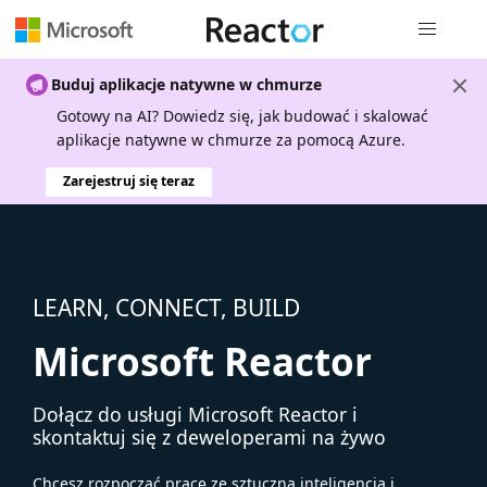
Nawigacja 
Buduj aplikacje natywne w chmurze
Gotowy na AI? Dowiedz się, jak budować i skalować
aplikacje natywne w chmurze za pomocą Azure.
Zarejestruj się teraz
LEARN, CONNECT, BUILD
Microsoft Reactor
Dołącz do usługi Microsoft Reactor i
skontaktuj się z deweloperami na żywo
Chcesz rozpocząć pracę ze sztuczną inteligencją i