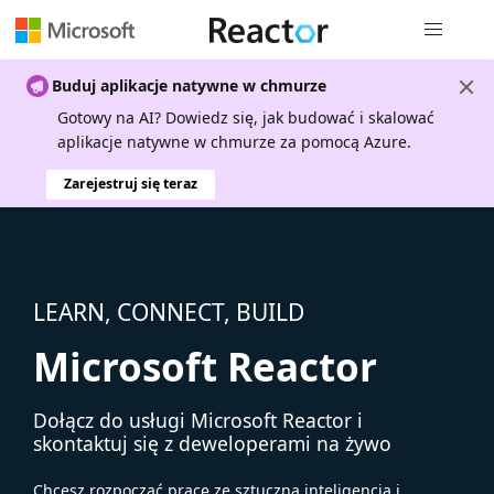
Nawigacja 
Buduj aplikacje natywne w chmurze
Gotowy na AI? Dowiedz się, jak budować i skalować
aplikacje natywne w chmurze za pomocą Azure.
Zarejestruj się teraz
LEARN, CONNECT, BUILD
Microsoft Reactor
Dołącz do usługi Microsoft Reactor i
skontaktuj się z deweloperami na żywo
Chcesz rozpocząć pracę ze sztuczną inteligencją i