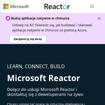
Nawigacja 
Buduj aplikacje natywne w chmurze
Gotowy na AI? Dowiedz się, jak budować i skalować
aplikacje natywne w chmurze za pomocą Azure.
Zarejestruj się teraz
LEARN, CONNECT, BUILD
Microsoft Reactor
Dołącz do usługi Microsoft Reactor i
skontaktuj się z deweloperami na żywo
Chcesz rozpocząć pracę ze sztuczną inteligencją i