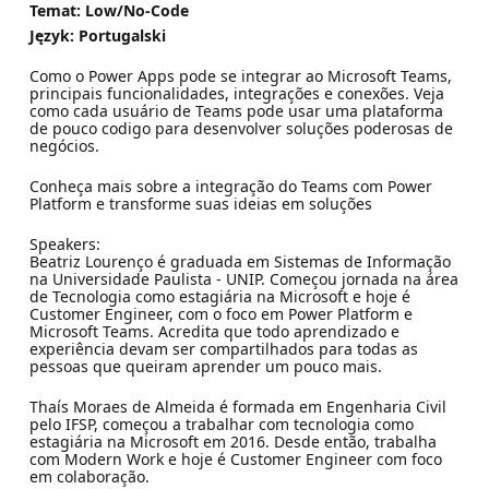
Temat: Low/No-Code
Język: Portugalski
Como o Power Apps pode se integrar ao Microsoft Teams,
principais funcionalidades, integrações e conexões. Veja
como cada usuário de Teams pode usar uma plataforma
de pouco codigo para desenvolver soluções poderosas de
negócios.
Conheça mais sobre a integração do Teams com Power
Platform e transforme suas ideias em soluções
Speakers:
Beatriz Lourenço é graduada em Sistemas de Informação
na Universidade Paulista - UNIP. Começou jornada na área
de Tecnologia como estagiária na Microsoft e hoje é
Customer Engineer, com o foco em Power Platform e
Microsoft Teams. Acredita que todo aprendizado e
experiência devam ser compartilhados para todas as
pessoas que queiram aprender um pouco mais.
Thaís Moraes de Almeida é formada em Engenharia Civil
pelo IFSP, começou a trabalhar com tecnologia como
estagiária na Microsoft em 2016. Desde então, trabalha
com Modern Work e hoje é Customer Engineer com foco
em colaboração.