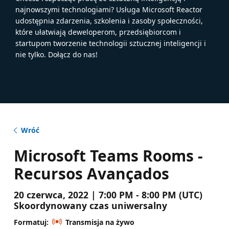
najnowszymi technologiami? Usługa Microsoft Reactor
udostępnia zdarzenia, szkolenia i zasoby społeczności,
które ułatwiają deweloperom, przedsiębiorcom i
startupom tworzenie technologii sztucznej inteligencji i
nie tylko. Dołącz do nas!
Wróć
Microsoft Teams Rooms -
Recursos Avançados
20 czerwca, 2022 | 7:00 PM - 8:00 PM (UTC)
Skoordynowany czas uniwersalny
Formatuj:
Transmisja na żywo