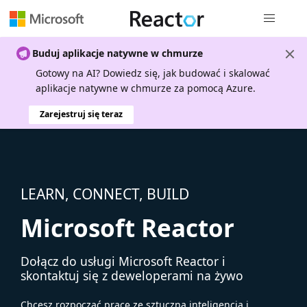
Nawigacja 
Buduj aplikacje natywne w chmurze
Gotowy na AI? Dowiedz się, jak budować i skalować
aplikacje natywne w chmurze za pomocą Azure.
Zarejestruj się teraz
LEARN, CONNECT, BUILD
Microsoft Reactor
Dołącz do usługi Microsoft Reactor i
skontaktuj się z deweloperami na żywo
Chcesz rozpocząć pracę ze sztuczną inteligencją i