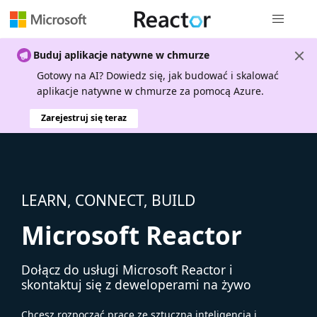
Nawigacja 
Buduj aplikacje natywne w chmurze
Gotowy na AI? Dowiedz się, jak budować i skalować
aplikacje natywne w chmurze za pomocą Azure.
Zarejestruj się teraz
LEARN, CONNECT, BUILD
Microsoft Reactor
Dołącz do usługi Microsoft Reactor i
skontaktuj się z deweloperami na żywo
Chcesz rozpocząć pracę ze sztuczną inteligencją i