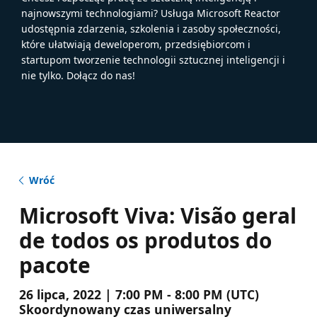
najnowszymi technologiami? Usługa Microsoft Reactor
udostępnia zdarzenia, szkolenia i zasoby społeczności,
które ułatwiają deweloperom, przedsiębiorcom i
startupom tworzenie technologii sztucznej inteligencji i
nie tylko. Dołącz do nas!
Wróć
Microsoft Viva: Visão geral
de todos os produtos do
pacote
26 lipca, 2022 | 7:00 PM - 8:00 PM (UTC)
Skoordynowany czas uniwersalny