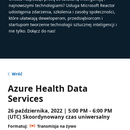
najnowszymi technologiami? Usługa Microsoft Reactor
udostępnia zdarzenia, szkolenia i zasoby społeczności,
które ułatwiają deweloperom, przedsiębiorcom i
startupom tworzenie technologii sztucznej inteligencji i
nie tylko. Dołącz do nas!
Wróć
Azure Health Data
Services
26 października, 2022 | 5:00 PM - 6:00 PM
(UTC) Skoordynowany czas uniwersalny
Formatuj:
Transmisja na żywo