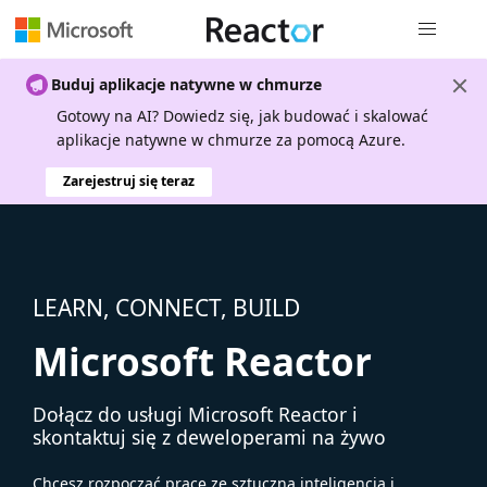
Nawigacja 
Buduj aplikacje natywne w chmurze
Gotowy na AI? Dowiedz się, jak budować i skalować
aplikacje natywne w chmurze za pomocą Azure.
Zarejestruj się teraz
LEARN, CONNECT, BUILD
Microsoft Reactor
Dołącz do usługi Microsoft Reactor i
skontaktuj się z deweloperami na żywo
Chcesz rozpocząć pracę ze sztuczną inteligencją i