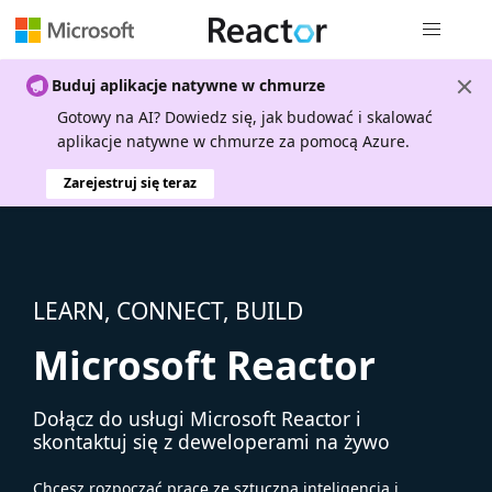
Nawigacja 
Buduj aplikacje natywne w chmurze
Gotowy na AI? Dowiedz się, jak budować i skalować
aplikacje natywne w chmurze za pomocą Azure.
Zarejestruj się teraz
LEARN, CONNECT, BUILD
Microsoft Reactor
Dołącz do usługi Microsoft Reactor i
skontaktuj się z deweloperami na żywo
Chcesz rozpocząć pracę ze sztuczną inteligencją i