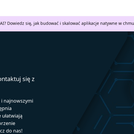
AI? Dowiedz się, jak budować i skalować aplikacje natywne w chm
ntaktuj się z
ą i najnowszymi
ępnia
e ułatwiają
orzenie
ącz do nas!