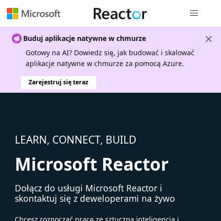
Nawigacja 
Buduj aplikacje natywne w chmurze
Gotowy na AI? Dowiedz się, jak budować i skalować
aplikacje natywne w chmurze za pomocą Azure.
Zarejestruj się teraz
LEARN, CONNECT, BUILD
Microsoft Reactor
Dołącz do usługi Microsoft Reactor i
skontaktuj się z deweloperami na żywo
Chcesz rozpocząć pracę ze sztuczną inteligencją i