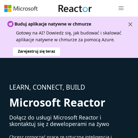
Nawigacja 
Buduj aplikacje natywne w chmurze
Gotowy na AI? Dowiedz się, jak budować i skalować
aplikacje natywne w chmurze za pomocą Azure.
Zarejestruj się teraz
LEARN, CONNECT, BUILD
Microsoft Reactor
Dołącz do usługi Microsoft Reactor i
skontaktuj się z deweloperami na żywo
Chcesz rozpocząć pracę ze sztuczną inteligencją i