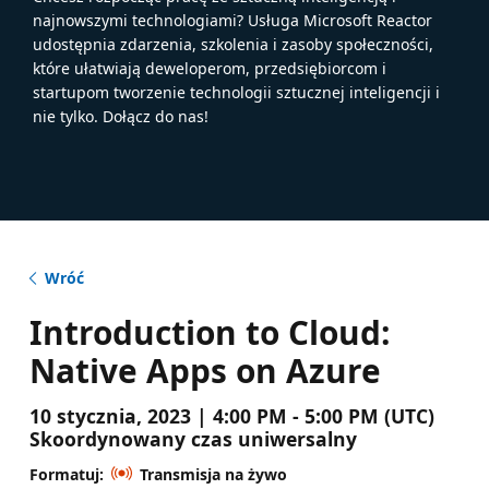
najnowszymi technologiami? Usługa Microsoft Reactor
udostępnia zdarzenia, szkolenia i zasoby społeczności,
które ułatwiają deweloperom, przedsiębiorcom i
startupom tworzenie technologii sztucznej inteligencji i
nie tylko. Dołącz do nas!
Wróć
Introduction to Cloud:
Native Apps on Azure
10 stycznia, 2023 | 4:00 PM - 5:00 PM (UTC)
Skoordynowany czas uniwersalny
Formatuj:
Transmisja na żywo