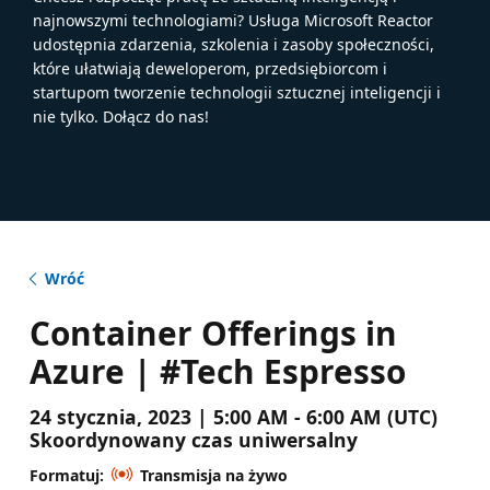
najnowszymi technologiami? Usługa Microsoft Reactor
udostępnia zdarzenia, szkolenia i zasoby społeczności,
które ułatwiają deweloperom, przedsiębiorcom i
startupom tworzenie technologii sztucznej inteligencji i
nie tylko. Dołącz do nas!
Wróć
Container Offerings in
Azure | #Tech Espresso
24 stycznia, 2023 | 5:00 AM - 6:00 AM (UTC)
Skoordynowany czas uniwersalny
Formatuj:
Transmisja na żywo