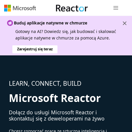
Nawigacja 
Buduj aplikacje natywne w chmurze
Gotowy na AI? Dowiedz się, jak budować i skalować
aplikacje natywne w chmurze za pomocą Azure.
Zarejestruj się teraz
LEARN, CONNECT, BUILD
Microsoft Reactor
Dołącz do usługi Microsoft Reactor i
skontaktuj się z deweloperami na żywo
Chcesz rozpocząć pracę ze sztuczną inteligencją i