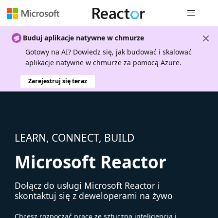
Nawigacja 
Buduj aplikacje natywne w chmurze
Gotowy na AI? Dowiedz się, jak budować i skalować
aplikacje natywne w chmurze za pomocą Azure.
Zarejestruj się teraz
LEARN, CONNECT, BUILD
Microsoft Reactor
Dołącz do usługi Microsoft Reactor i
skontaktuj się z deweloperami na żywo
Chcesz rozpocząć pracę ze sztuczną inteligencją i