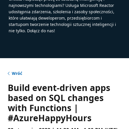
najnowszymi technologiami? Usługa Microsoft Reactor
udostępnia zdarzenia, szkolenia i zasoby społeczności,
które ułatwiają deweloperom, przedsiębiorcom i
startupom tworzenie technologii sztucznej inteligencji i
nie tylko. Dołącz do nas!
Wróć
Build event-driven apps
based on SQL changes
with Functions |
#AzureHappyHours