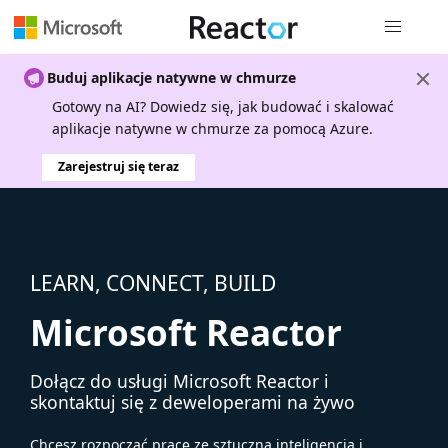
Nawigacja 
Buduj aplikacje natywne w chmurze
Gotowy na AI? Dowiedz się, jak budować i skalować
aplikacje natywne w chmurze za pomocą Azure.
Zarejestruj się teraz
LEARN, CONNECT, BUILD
Microsoft Reactor
Dołącz do usługi Microsoft Reactor i
skontaktuj się z deweloperami na żywo
Chcesz rozpocząć pracę ze sztuczną inteligencją i