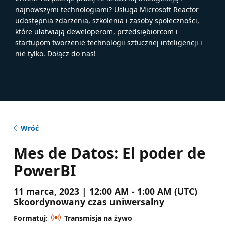
najnowszymi technologiami? Usługa Microsoft Reactor
udostępnia zdarzenia, szkolenia i zasoby społeczności,
które ułatwiają deweloperom, przedsiębiorcom i
startupom tworzenie technologii sztucznej inteligencji i
nie tylko. Dołącz do nas!
Wróć
Mes de Datos: El poder de
PowerBI
11 marca, 2023 | 12:00 AM - 1:00 AM (UTC)
Skoordynowany czas uniwersalny
Formatuj:
Transmisja na żywo