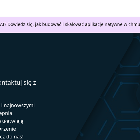
AI? Dowiedz się, jak budować i skalować aplikacje natywne w chm
ntaktuj się z
ą i najnowszymi
ępnia
e ułatwiają
orzenie
ącz do nas!