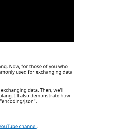
ang. Now, for those of you who
commonly used for exchanging data
or exchanging data. Then, we'll
ang. I'll also demonstrate how
 "encoding/json".
 YouTube channel
.