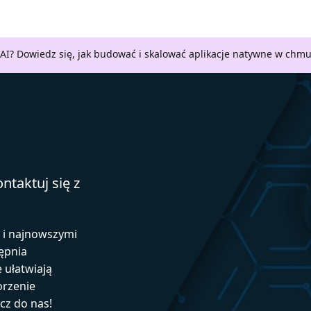
AI? Dowiedz się, jak budować i skalować aplikacje natywne w chm
ntaktuj się z
ą i najnowszymi
ępnia
e ułatwiają
orzenie
ącz do nas!