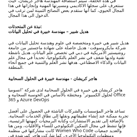
في هذه الحلقة، سيتم استضافة المهندسة هاجر كريشان، حيث
سنتعرف على سجلها الاكاديمي ومسيرتها المهنية وإنجازاتها في هذا
المجال الحيوي، كما أنها ستقدم بعض النصائح الثمينة لمن ترغب في
الدخول الى هذا المجال.
نبذة عن المتحدثات:
هديل شبير – مهندسة خبيرة في تحليل البيانات
هديل شبير هي خبيرة ومتخصصة في علوم وهندسة تحليل البيانات في
شركة مايكروسوفت٠ هديل حاصلة على شهادة ماجستير من جامعة
روشيستير الامريكية في دبي في تخصص علم البيانات. هديل ناشطة
تقنية ولديها شغف في نشر العلم بالتكنولوجيا، تحديداً في مجال علم
البيانات والذكاء الاصطناعي. هدفها نشر العلم والتنمية في جميع أنحاء
المنطقة.
هاجر كريشان - مهندسة خبيرة في الحلول السحابية
هاجر كريشان هي خبيرة في الحلول السحابية لدى شركة "انسوميا
لحلول الكمبيوتر" ومختصّة بالأساس في الحوسبة السحابية و Office
365 و Azure DevOps
تساعد هاجر المؤسسات والشركات الناشئة في الحصول على أفضل
تجربة ممكنة عند إنشاء تطبيقاتهم ونقلها إلى نطاق الخدمات السحابية.
بالإضافة إلى تقديم الاستشارات وكتابة البرمجيات كمهنتها الرئيسية،
فإنها تنشط في مجال التمكين التكنولوجي للنساء والأقليات، ومن هنا
كانت مشاركتها في منظمة Women Who Code والعديد جمعيات
ومنظمات التكنولوجيا الأخرى. كما شاركت هاجر كمرشدة في