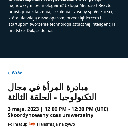
najnowszymi technologiami? Usługa Microsoft Reactor
udostępnia zdarzenia, szkolenia i zasoby społeczności,
które ułatwiają deweloperom, przedsiębiorcom i
startupom tworzenie technologii sztucznej inteligencji i
nie tylko. Dołącz do nas!
Wróć
مبادرة المرأة في مجال
التكنولوجيا - الحلقة الثالثة
3 maja, 2023 | 12:00 PM - 12:30 PM (UTC)
Skoordynowany czas uniwersalny
Formatuj:
Transmisja na żywo