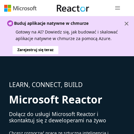
Nawigacja 
Buduj aplikacje natywne w chmurze
Gotowy na AI? Dowiedz się, jak budować i skalować
aplikacje natywne w chmurze za pomocą Azure.
Zarejestruj się teraz
LEARN, CONNECT, BUILD
Microsoft Reactor
Dołącz do usługi Microsoft Reactor i
skontaktuj się z deweloperami na żywo
Chcesz rozpocząć pracę ze sztuczną inteligencją i