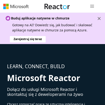
Nawigacja 
Buduj aplikacje natywne w chmurze
Gotowy na AI? Dowiedz się, jak budować i skalować
aplikacje natywne w chmurze za pomocą Azure.
Zarejestruj się teraz
LEARN, CONNECT, BUILD
Microsoft Reactor
Dołącz do usługi Microsoft Reactor i
skontaktuj się z deweloperami na żywo
Chcesz rozpocząć pracę ze sztuczną inteligencją i