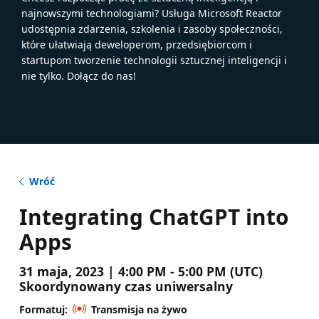
najnowszymi technologiami? Usługa Microsoft Reactor
udostępnia zdarzenia, szkolenia i zasoby społeczności,
które ułatwiają deweloperom, przedsiębiorcom i
startupom tworzenie technologii sztucznej inteligencji i
nie tylko. Dołącz do nas!
Wróć
Integrating ChatGPT into
Apps
31 maja, 2023 | 4:00 PM - 5:00 PM (UTC)
Skoordynowany czas uniwersalny
Formatuj:
Transmisja na żywo