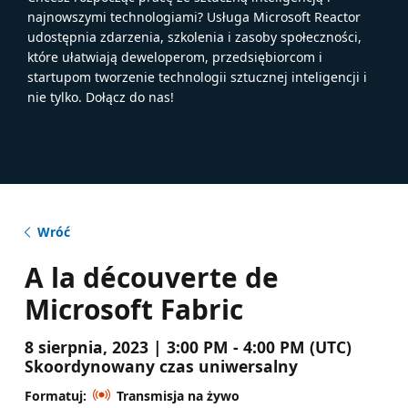
najnowszymi technologiami? Usługa Microsoft Reactor
udostępnia zdarzenia, szkolenia i zasoby społeczności,
które ułatwiają deweloperom, przedsiębiorcom i
startupom tworzenie technologii sztucznej inteligencji i
nie tylko. Dołącz do nas!
Wróć
A la découverte de
Microsoft Fabric
8 sierpnia, 2023 | 3:00 PM - 4:00 PM (UTC)
Skoordynowany czas uniwersalny
Formatuj:
Transmisja na żywo