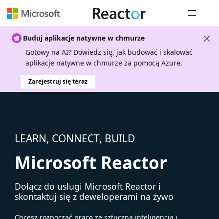
Nawigacja 
Buduj aplikacje natywne w chmurze
Gotowy na AI? Dowiedz się, jak budować i skalować
aplikacje natywne w chmurze za pomocą Azure.
Zarejestruj się teraz
LEARN, CONNECT, BUILD
Microsoft Reactor
Dołącz do usługi Microsoft Reactor i
skontaktuj się z deweloperami na żywo
Chcesz rozpocząć pracę ze sztuczną inteligencją i