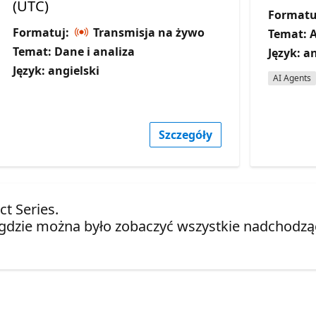
(UTC)
Formatu
Formatuj:
Transmisja na żywo
Temat: 
Temat: Dane i analiza
Język: a
Język: angielski
AI Agents
Szczegóły
t Series.
gdzie można było zobaczyć wszystkie nadchodząc