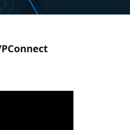
MVPConnect