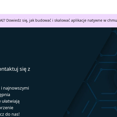
AI? Dowiedz się, jak budować i skalować aplikacje natywne w chm
ntaktuj się z
ą i najnowszymi
ępnia
e ułatwiają
orzenie
ącz do nas!