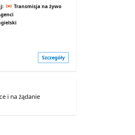
j:
Transmisja na żywo
Agenci
ngielski
Szczegóły
e i na żądanie