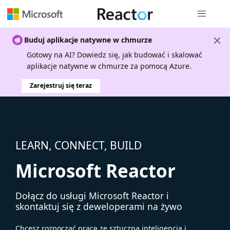
Nawigacja 
Buduj aplikacje natywne w chmurze
Gotowy na AI? Dowiedz się, jak budować i skalować
aplikacje natywne w chmurze za pomocą Azure.
Zarejestruj się teraz
LEARN, CONNECT, BUILD
Microsoft Reactor
Dołącz do usługi Microsoft Reactor i
skontaktuj się z deweloperami na żywo
Chcesz rozpocząć pracę ze sztuczną inteligencją i