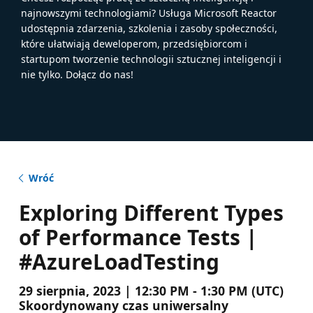
najnowszymi technologiami? Usługa Microsoft Reactor
udostępnia zdarzenia, szkolenia i zasoby społeczności,
które ułatwiają deweloperom, przedsiębiorcom i
startupom tworzenie technologii sztucznej inteligencji i
nie tylko. Dołącz do nas!
Wróć
Exploring Different Types
of Performance Tests |
#AzureLoadTesting
29 sierpnia, 2023 | 12:30 PM - 1:30 PM (UTC)
Skoordynowany czas uniwersalny