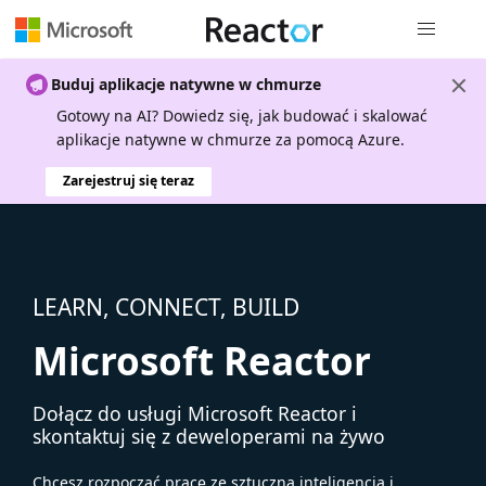
Nawigacja 
Buduj aplikacje natywne w chmurze
Gotowy na AI? Dowiedz się, jak budować i skalować
aplikacje natywne w chmurze za pomocą Azure.
Zarejestruj się teraz
LEARN, CONNECT, BUILD
Microsoft Reactor
Dołącz do usługi Microsoft Reactor i
skontaktuj się z deweloperami na żywo
Chcesz rozpocząć pracę ze sztuczną inteligencją i