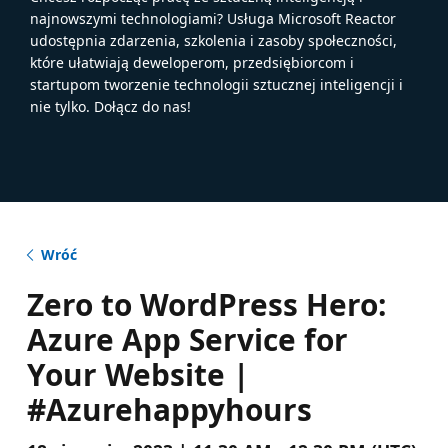
najnowszymi technologiami? Usługa Microsoft Reactor
udostępnia zdarzenia, szkolenia i zasoby społeczności,
które ułatwiają deweloperom, przedsiębiorcom i
startupom tworzenie technologii sztucznej inteligencji i
nie tylko. Dołącz do nas!
Wróć
Zero to WordPress Hero:
Azure App Service for
Your Website |
#Azurehappyhours