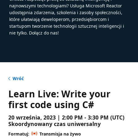
najnowszymi technologiami? Usługa Microsoft Reactor
udostępnia zdarzenia, szkolenia i zasoby społeczności,
które ułatwiają deweloperom, przedsiębiorcom i
startupom tworzenie technologii sztucznej inteligencji i
nie tylko. Dołącz do nas!
Wróć
Learn Live: Write your
first code using C#
20 września, 2023 | 2:00 PM - 3:30 PM (UTC)
Skoordynowany czas uniwersalny
Formatuj:
Transmisja na żywo