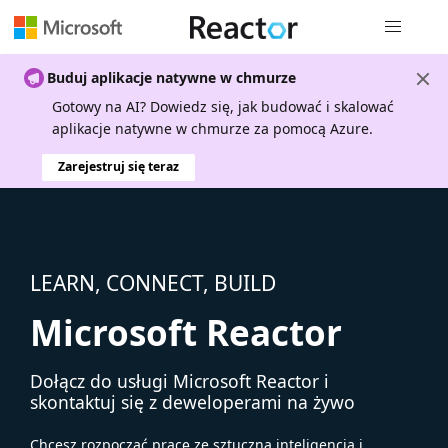
Nawigacja 
Buduj aplikacje natywne w chmurze
Gotowy na AI? Dowiedz się, jak budować i skalować
aplikacje natywne w chmurze za pomocą Azure.
Zarejestruj się teraz
LEARN, CONNECT, BUILD
Microsoft Reactor
Dołącz do usługi Microsoft Reactor i
skontaktuj się z deweloperami na żywo
Chcesz rozpocząć pracę ze sztuczną inteligencją i