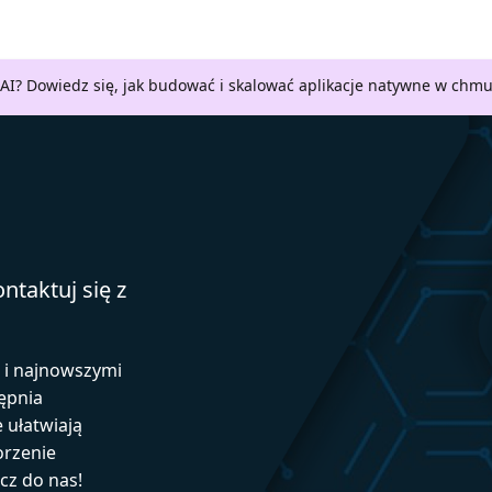
AI? Dowiedz się, jak budować i skalować aplikacje natywne w chm
ntaktuj się z
ą i najnowszymi
ępnia
e ułatwiają
orzenie
ącz do nas!