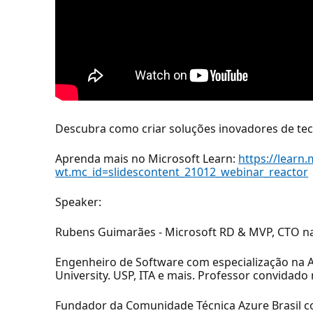
Descubra como criar soluções inovadores de te
Aprenda mais no Microsoft Learn:
https://learn
wt.mc_id=slidescontent_21012_webinar_reactor
Speaker:
Rubens Guimarães - Microsoft RD & MVP, CTO n
Engenheiro de Software com especialização na 
University. USP, ITA e mais. Professor convidado 
Fundador da Comunidade Técnica Azure Brasil com