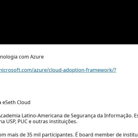
cnologia com Azure
.microsoft.com/azure/cloud-adoption-framework/?
a eSeth Cloud
Academia Latino-Americana de Segurança da Informação. E
na USP, PUC e outras instituições.
 mais de 35 mil participantes. É board member de institui