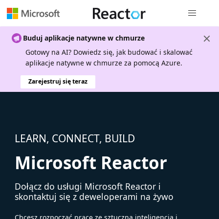
Nawigacja 
Buduj aplikacje natywne w chmurze
Gotowy na AI? Dowiedz się, jak budować i skalować
aplikacje natywne w chmurze za pomocą Azure.
Zarejestruj się teraz
LEARN, CONNECT, BUILD
Microsoft Reactor
Dołącz do usługi Microsoft Reactor i
skontaktuj się z deweloperami na żywo
Chcesz rozpocząć pracę ze sztuczną inteligencją i