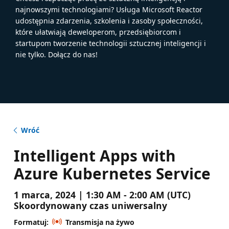
najnowszymi technologiami? Usługa Microsoft Reactor
udostępnia zdarzenia, szkolenia i zasoby społeczności,
które ułatwiają deweloperom, przedsiębiorcom i
startupom tworzenie technologii sztucznej inteligencji i
nie tylko. Dołącz do nas!
Wróć
Intelligent Apps with
Azure Kubernetes Service
1 marca, 2024 | 1:30 AM - 2:00 AM (UTC)
Skoordynowany czas uniwersalny
Formatuj:
Transmisja na żywo