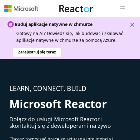
Nawigacja 
Buduj aplikacje natywne w chmurze
Gotowy na AI? Dowiedz się, jak budować i skalować
aplikacje natywne w chmurze za pomocą Azure.
Zarejestruj się teraz
LEARN, CONNECT, BUILD
Microsoft Reactor
Dołącz do usługi Microsoft Reactor i
skontaktuj się z deweloperami na żywo
Chcesz rozpocząć pracę ze sztuczną inteligencją i