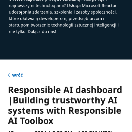
najnowszymi technologiami? Usługa Microsoft Reactor
udostępnia zdarzenia, szkolenia i zasoby społeczności,
które ułatwiają deweloperom, przedsiębiorcom i
startupom tworzenie technologii sztucznej inteligencji i
nie tylko. Dołącz do nas!
Wróć
Responsible AI dashboard
|Building trustworthy AI
systems with Responsible
AI Toolbox