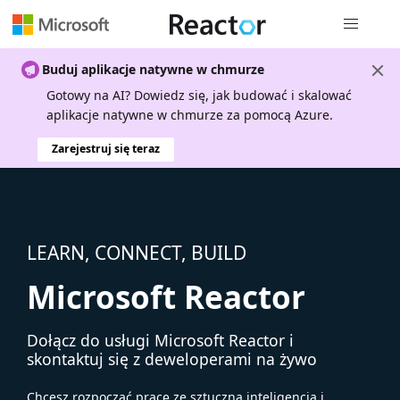
Nawigacja 
Buduj aplikacje natywne w chmurze
Gotowy na AI? Dowiedz się, jak budować i skalować
aplikacje natywne w chmurze za pomocą Azure.
Zarejestruj się teraz
LEARN, CONNECT, BUILD
Microsoft Reactor
Dołącz do usługi Microsoft Reactor i
skontaktuj się z deweloperami na żywo
Chcesz rozpocząć pracę ze sztuczną inteligencją i