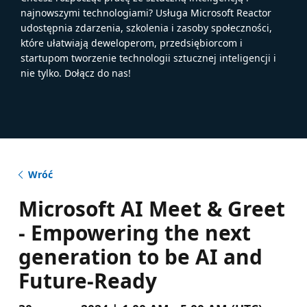
najnowszymi technologiami? Usługa Microsoft Reactor
udostępnia zdarzenia, szkolenia i zasoby społeczności,
które ułatwiają deweloperom, przedsiębiorcom i
startupom tworzenie technologii sztucznej inteligencji i
nie tylko. Dołącz do nas!
Wróć
Microsoft AI Meet & Greet
- Empowering the next
generation to be AI and
Future-Ready