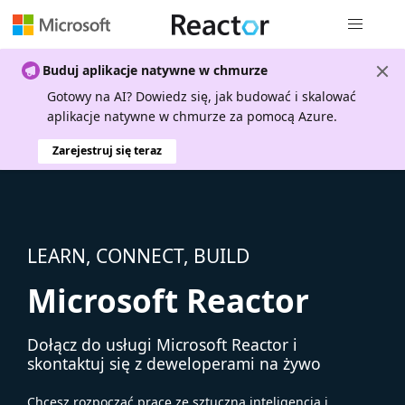
Nawigacja 
Buduj aplikacje natywne w chmurze
Gotowy na AI? Dowiedz się, jak budować i skalować
aplikacje natywne w chmurze za pomocą Azure.
Zarejestruj się teraz
LEARN, CONNECT, BUILD
Microsoft Reactor
Dołącz do usługi Microsoft Reactor i
skontaktuj się z deweloperami na żywo
Chcesz rozpocząć pracę ze sztuczną inteligencją i